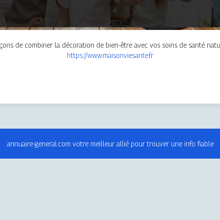
açons de combiner la décoration de bien-être avec vos soins de santé natur
https://www.maisonviesante.fr
annuaire-general.com votre meilleur allié pour trouver une info fiable