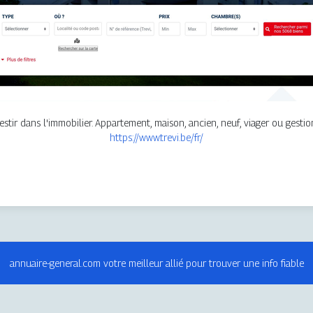
stir dans l'immobilier. Appartement, maison, ancien, neuf, viager ou gestion
https://www.trevi.be/fr/
annuaire-general.com votre meilleur allié pour trouver une info fiable